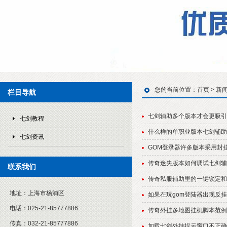
您的当前位置：
首页
>
新
栏目导航
七剑辅助多个版本才会更吸引
七剑教程
什么样的单职业版本七剑辅助
七剑资讯
GOM登录器许多版本采用封
传奇迷失版本如何调试七剑辅
联系我们
传奇私服辅助里的一键锁定和内
地址：
上海市杨浦区
如果在玩gom登陆器出现反挂
电话：
025-21-85777886
传奇外挂多地图挂机脚本范例
传真：
032-21-85777886
加载七剑外挂提示窗口不正确