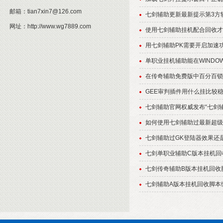
邮箱：
tian7xin7@126.com
七剑辅助更新最新提示第3方
网址：
http://www.wg7889.com
使用七剑辅助挂机配合回收才
用七剑辅助PK需要开启加速
单职业挂机辅助能在WINDO
在传奇辅助免费版中百分百锁
GEE审判插件用什么挂比较
七剑辅助官网权威发布“七剑
如何使用七剑辅助过最新超级
七剑辅助过GK登陆器效果还
七剑单职业辅助C版本挂机回
七剑传奇辅助B版本挂机回收
七剑辅助A版本挂机回收脚本